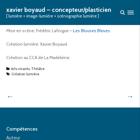
PAMPERS’ PARK
xavier boyaud – concepteur/plasticien
[ lumière + image-lumière + scénographie lumière ]
Posted on
8 juillet 2003
Mise en scène: Frédéric Laforgue –
Les Blouses Bleues
.
Création lumière: Xavier Boyaud.
Création au CCA de La Madeleine.
Arts vivants
,
Théâtre
Création lumière
←
→
Compétences
Auteur