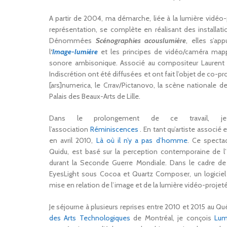
A partir de 2004, ma démarche, liée à la lumière vidéo-
représentation, se complète en réalisant des installati
Dénommées
Scénographies acouslumière
, elles s’ap
l
‘
Image-lumière
et les principes de vidéo/caméra map
sonore ambisonique. Associé au compositeur Laurent 
Indiscrétion ont été diffusées et ont fait l’objet de co-p
[ars]numerica, le Crrav/Pictanovo, la scène nationale 
Palais des Beaux-Arts de Lille.
Dans le prolongement de ce travail, 
l’association
Réminiscences
. En tant qu’artiste associé 
en avril 2010,
Là où il n’y a pas d’homme
. Ce spectac
Quidu, est basé sur la perception contemporaine de l’
durant la Seconde Guerre Mondiale. Dans le cadre de
EyesLight sous Cocoa et Quartz Composer, un logiciel 
mise en relation de l’image et de la lumière vidéo-projet
Je séjourne à plusieurs reprises entre 2010 et 2015 au Qué
des Arts Technologiques
de Montréal, je conçois
Lum