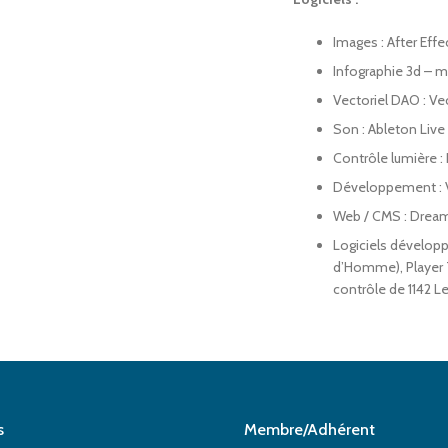
Images : After Eff
Infographie 3d – 
Vectoriel DAO : V
Son : Ableton Live
Contrôle lumière :
Développement : 
Web / CMS : Drea
Logiciels développé
d’Homme), Player T
contrôle de 1142 L
s
Membre/Adhérent