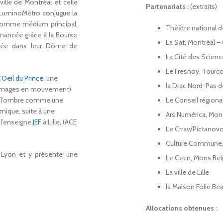
ville de Montréal et celle
Partenariats :
(extraits)
e, LuminoMétro conjugue la
c comme médium principal,
Théâtre national de
inancée grâce à la Bourse
La Sat, Montréal 
lisée dans leur Dôme de
La Cité des Science
Le Fresnoy, Tourc
’Oeil du Prince
, une
la Drac Nord-Pas d
’ images en mouvement)
e (l’ombre comme une
Le Conseil régiona
mique, suite à une
Ars Numérica, Mont
l’enseigne
JEF
à Lille, (ACE
Le Crrav/Pictanovo
Culture Commune,
à Lyon et y présente une
Le Cecn, Mons Bel
La ville de Lille
la Maison Folie Be
Allocations obtenues
: