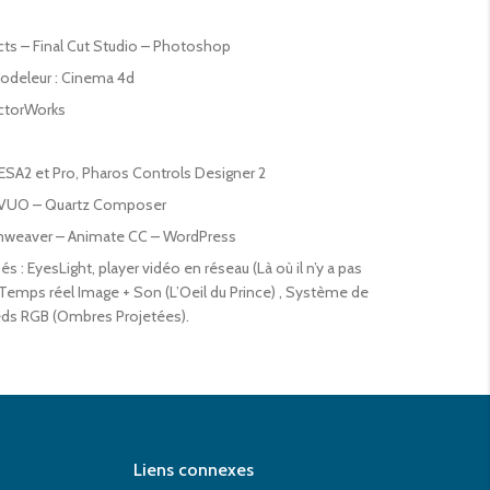
ects – Final Cut Studio – Photoshop
modeleur : Cinema 4d
ectorWorks
 ESA2 et Pro, Pharos Controls Designer 2
VUO – Quartz Composer
mweaver – Animate CC – WordPress
s : EyesLight, player vidéo en réseau (Là où il n’y a pas
emps réel Image + Son (L’Oeil du Prince) , Système de
eds RGB (Ombres Projetées).
Liens connexes