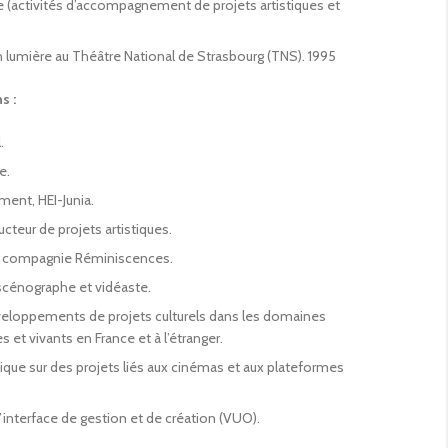
e (activités d’accompagnement de projets artistiques et
 lumière au Théâtre National de Strasbourg (TNS). 1995
s :
.
e.
ent, HEI-Junia.
cteur de projets artistiques.
la compagnie Réminiscences.
scénographe et vidéaste.
eloppements de projets culturels dans les domaines
 et vivants en France et à l’étranger.
tique sur des projets liés aux cinémas et aux plateformes
nterface de gestion et de création (VUO).