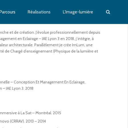
Parcours
Réalisations
L’Image-lumière
herche et de création. J’évolue professionnellement depuis
gement en Eclairage – IAE Lyon 3 en 2018, j’intègre, à
leur architecturale. Parallèlement je crée ImLum, une
alité de Chargé d’enseignement (Physique de la lumière et
nnelle – Conception Et Management En Eclairage,
 – IAE Lyon 3. 2018
mmersive à La Sat – Montréal. 2015
anovo (CRRAV). 2013 – 2014