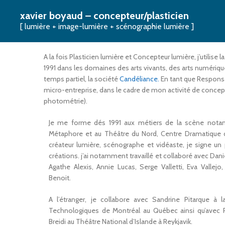
xavier boyaud – concepteur/plasticien
PARCOURS
[ lumière + image-lumière + scénographie lumière ]
A la fois Plasticien lumière et Concepteur lumière, j’utili
1991 dans les domaines des arts vivants, des arts numériqu
temps partiel, la société
Candéliance.
En tant que Responsab
micro-entreprise, dans le cadre de mon activité de concepte
photométrie).
Je me forme dés 1991 aux métiers de la scène nota
Métaphore et au Théâtre du Nord, Centre Dramatique
créateur lumière, scénographe et vidéaste, je signe un
créations. j’ai notamment travaillé et collaboré avec Dani
Agathe Alexis, Annie Lucas, Serge Valletti, Eva Vallej
Benoit.
A l’étranger, je collabore avec Sandrine Pitarque à 
Technologiques de Montréal au Québec ainsi qu’avec Pá
Breidi au Théâtre National d’Islande à Reykjavik.