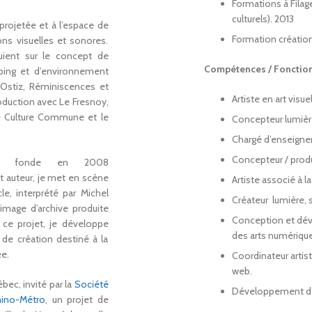
Formations à Filag
culturels). 2013
projetée et à l’espace de
Formation création
ons visuelles et sonores.
puient sur le concept de
Compétences / Fonction
ping et d’environnement
Ostiz, Réminiscences et
Artiste en art visuel
roduction avec Le Fresnoy,
de Culture Commune et le
Concepteur lumièr
Chargé d’enseignem
Concepteur / produ
je fonde en 2008
et auteur, je met en scène
Artiste associé à 
le, interprété par Michel
Créateur lumière, 
image d’archive produite
Conception et dév
 ce projet, je développe
des arts numériques
de création destiné à la
ée.
Coordinateur artis
web.
bec, invité par la
Société
Développement d’i
ino-Métro
, un projet de