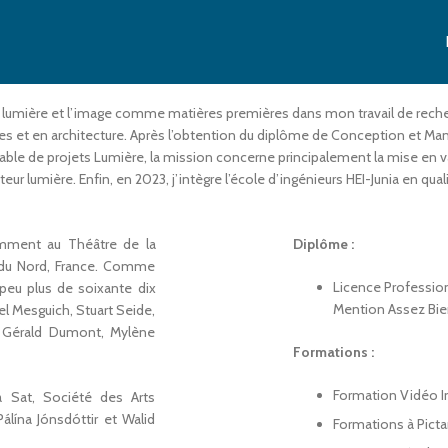
se la lumière et l’image comme matières premières dans mon travail de rec
es et en architecture. Après l’obtention du diplôme de Conception et Mana
le de projets Lumière, la mission concerne principalement la mise en va
ur lumière. Enfin, en 2023, j’intègre l’école d’ingénieurs HEI-Junia en qu
mment au Théâtre de la
Diplôme :
 du Nord, France. Comme
Licence Professio
 peu plus de soixante dix
Mention Assez Bien
el Mesguich, Stuart Seide,
o, Gérald Dumont, Mylène
Formations :
Formation Vidéo I
la Sat, Société des Arts
lína Jónsdóttir et Walid
Formations à Pict