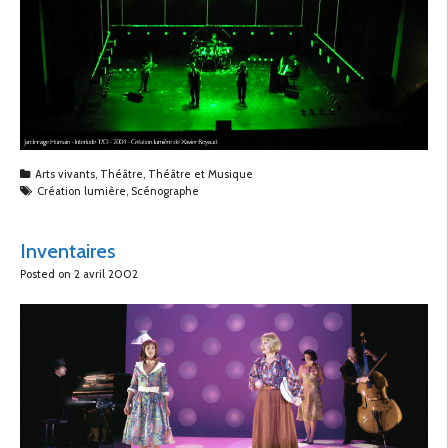
Arts vivants
,
Théâtre
,
Théâtre et Musique
Création lumière
,
Scénographe
Inventaires
Posted on
2 avril 2002