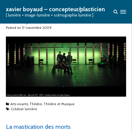
CATÉGORIE :
THÉÂTRE ET MUSIQUE
xavier boyaud – concepteur/plasticien
[ lumière + image-lumière + scénographie lumière ]
Dehors peste le chiffre noir
Posted on
17 novembre 2009
Arts vivants
,
Théâtre
,
Théâtre et Musique
Création lumière
La mastication des morts