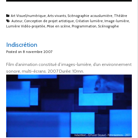
Art Visuel/numérique
,
Arts vivants
,
Scénographie acouslumière
,
Théâtre
Auteur
,
Conception de projet artistique
,
Création lumière
,
Image-lumière
,
Lumière Vidéo-projetée
,
Mise en scène
,
Programmation
,
Scénographe
Indiscrétion
Posted on
8 novembre 2007
Film d’animation constitué d’images-lumière, d’un environnement
sonore, multi-écrans. 2007 Durée: 10mn.