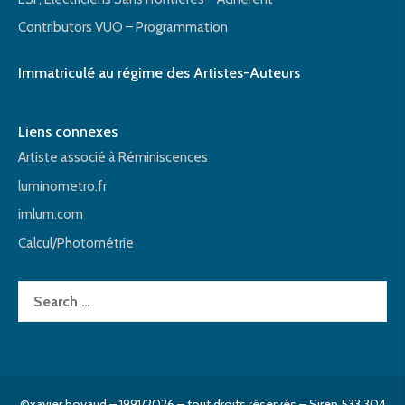
Contributors VUO – Programmation
Immatriculé au régime des Artistes-Auteurs
Liens connexes
Artiste associé à Réminiscences
luminometro.fr
imlum.com
Calcul/Photométrie
Search
for:
©xavier boyaud – 1991/2026 – tout droits réservés – Siren 533 304