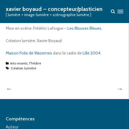
FUCKING FAMILY 2
xavier boyaud – concepteur/plasticien
[ lumière + image-lumière + scénographie lumière ]
Posted on
8 mai 2004
Mise en scène: Frédéric Laforgue –
Les Blouses Bleues
.
Création lumière: Xavier Boyaud.
Maison Folie de Wazemes
dans le cadre de
Lille 2004
.
Arts vivants
,
Théâtre
Création lumière
←
→
Compétences
Auteur