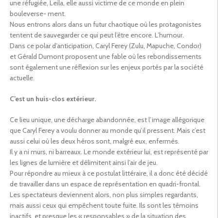
une réfugiée, Leila, elle aussi victime de ce monde en plein
bouleverse- ment.
Nous entrons alors dans un futur chaotique où les protagonistes
tentent de sauvegarder ce qui peut l’être encore. L’humour.
Dans ce polar d’anticipation, Caryl Ferey (Zulu, Mapuche, Condor)
et Gérald Dumont proposent une fable où les rebondissements
sont également une réflexion sur les enjeux portés par la société
actuelle.
C’est un huis-clos extérieur.
Ce lieu unique, une décharge abandonnée, est l’image allégorique
que Caryl Ferey a voulu donner au monde qu’il pressent. Mais c’est
aussi celui où les deux héros sont, malgré eux, enfermés.
Il y a ni murs, ni barreaux. Le monde extérieur lui, est représenté par
les lignes de lumière et délimitent ainsi l’air de jeu.
Pour répondre au mieux à ce postulat littéraire, il a donc été décidé
de travailler dans un espace de représentation en quadri-frontal.
Les spectateurs deviennent alors, non plus simples regardants,
mais aussi ceux qui empêchent toute fuite. Ils sont les témoins
inactifs, et presque les « responsables » de la situation des