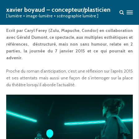
7 JANVIER(S)
xavier boyaud – concepteur/plasticien
[ lumière + image-lumière + scénographie lumière ]
Posted on
19 mars 2017
Ecrit par Caryl Ferey (
Zulu, Mapuche, Condor)
en collaboration
avec Gérald Dumont,
ce spectacle,
aux multiples esthétiques et
références, déstructuré, mais non sans humour, relate en 2
parties, la journée du 7 janvier 2015 et ce qui pourrait en
advenir.
Proche du roman d’anticipation, c’est une réflexion sur l’après 2015
et ses attentats mais aussi une façon de s’interroger sur la place
du théâtre lorsqu’il aborde l’actualité.