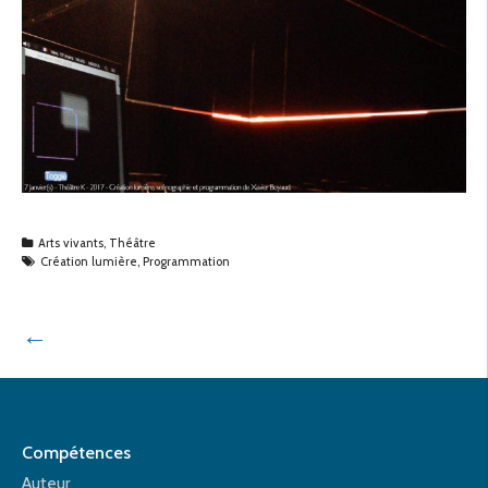
Arts vivants
,
Théâtre
Création lumière
,
Programmation
←
Compétences
Auteur