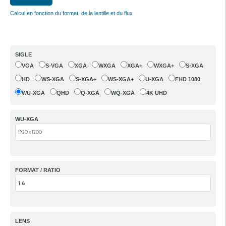
Calcul en fonction du format, de la lentille et du flux
SIGLE
VGA
S-VGA
XGA
WXGA
XGA+
WXGA+
S-XGA
HD
WS-XGA
S-XGA+
WS-XGA+
U-XGA
FHD 1080
WU-XGA
QHD
Q-XGA
WQ-XGA
4K UHD
WU-XGA
FORMAT / RATIO
LENS