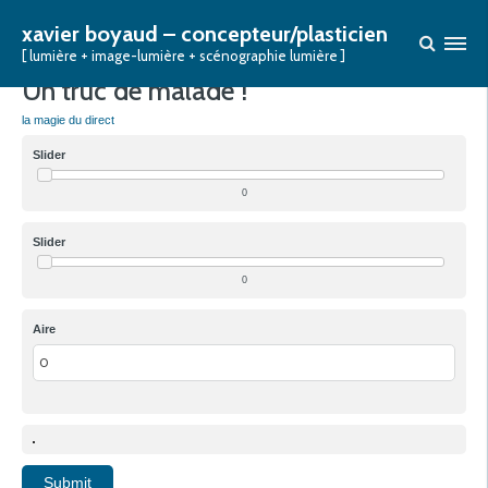
OPTIQUE / FOCALE -> DEGRÉS
xavier boyaud – concepteur/plasticien
[ lumière + image-lumière + scénographie lumière ]
Un truc de malade !
la magie du direct
Slider
0
Slider
0
Aire
Submit